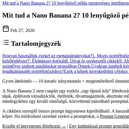
Mit tud a Nano Banana 2? 10 lenyűgöző példa mesterséges intelligenci
Mit tud a Nano Banana 2? 10 lenyűgöző péld
Feb 27, 2026
Tartalomjegyzék
Hogyan használjuk ezeket az esettanulmányokat?
1. Mozis portréfotó
belsőépítészet
7. Élelmiszer-fotózás
8. Divat és szerkesztői cikkek
9. Ab
személyre szabott utasításokat generáljon Önnek.
Gyakran ismételt ké
legalkalmasabb portréfotózáshoz?
Ezek a képek kereskedelmi célokra 
Gyors áttekintés — 10 kreatív iránymutatás + megismételhető útmuta
A Nano Banana 2 nem csupán egy eszköz „egy típusú kép” létrehozására
tájak, építészeti vizualizációk, ételfotók, divatmagazinok, absztrakt 
mindegyikhez egy kiváló minőségű, közvetlenül másolható prompttal.
A cikkben szereplő összes prompt ingyenesen kipróbálható. A használa
képet. Ha módosítani szeretné ezeket a promptokat, a
Prompt Generat
Kezdje el ingyenesen létrehozni →
|
Egy kattintással prompt generál