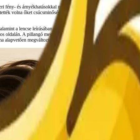
teri fény- és árnyékhatásokkal megörökített arc azonnal elmesélhet egy
tették volna őket csúcsminőségű felszereléssel, ideális fényviszonyok me
lamint a lencse leírásában rejlik. Ne írja csak azt, hogy „egy nő portré
s oldalán. A pillangó megvilágítás finom árnyékot vet az orr alá, ami a
séma alapvetően megváltoztatja a végső kép érzelmi hangulatát.