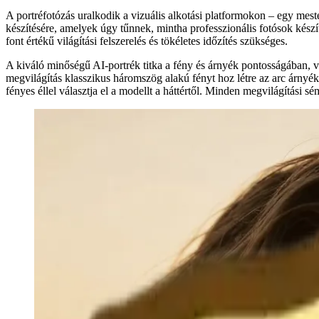
A portréfotózás uralkodik a vizuális alkotási platformokon – egy mes
készítésére, amelyek úgy tűnnek, mintha professzionális fotósok készí
font értékű világítási felszerelés és tökéletes időzítés szükséges.
A kiváló minőségű AI-portrék titka a fény és árnyék pontosságában, va
megvilágítás klasszikus háromszög alakú fényt hoz létre az arc árnyéko
fényes éllel választja el a modellt a háttértől. Minden megvilágítási 