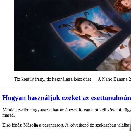
Tíz kreatív irány, tíz használatra kész ötlet — A Nano Banana 2
Hogyan használjuk ezeket az esettanulmá
Minden esetben ugyanaz a háromlépéses folyamatot kell követni, függetl
marad.
Első lépés: Másolja a parancssort. A következő tíz szakaszban találh