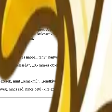
o-Image Generator
eszközt, illessze be a parancsot a beviteli mezőbe, v
tán módosítsa a prompt bármely elemét az igényeinek megfelelően – vált
eneráció a felfedezés kezdetét jelenti, nem pedig a végét.
rűen hagyja ki ezt a lépést. A prompt generátor [LINKURL_0] csak néhá
 prompttá, amely stílus kulcsszavakat, világítási leírásokat és kompozíci
lhasználói útmutatót
.
ás” és a „fényes nappali fény” nagyon különböző eredményeket hoz. A 
is mélységélesség”, „85 mm-es objektív” és „széles látószögű objektív”
jezések, mint „remekmű”, „rendkívül részletes” és „8K felbontás” arra
veg, nincs szó, nincs betű) kifejezést
, hogy megakadályozza a nem kívá