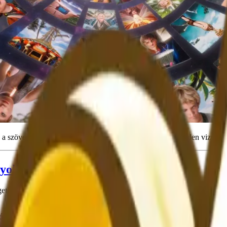
 a szöveget professzionális minőségű képekké alakítja, minden vizuális s
nyokat?
enül attól, hogy Ön új a mesterséges intelligencia által generált képek 
ató minden parancssor egy kódblokkban található; kattintson rá, hogy az