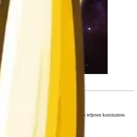
tílust lefedve.
terén, vagy tapasztalt promptíró – az eljárás teljesen konzisztens
 egész szegmenst másolja.