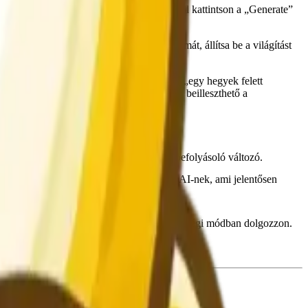
álassza ki a kívánt stílust és képarányt, majd kattintson a „Generate”
oztassa meg a témát, módosítsa a színsémát, állítsa be a világítást
ny szót igényel az ötlet leírásához (pl. „egy hegyek felett
ós útmutatásokat tartalmaz, és közvetlenül beilleszthető a
megvilágítás a képminőséget leginkább befolyásoló változó.
 pontos renderelési utasításokat adnak az AI-nek, ami jelentősen
 késztetik az AI-t, hogy a legmagasabb minőségi módban dolgozzon.
nt szöveg megjelenését a generált képen.