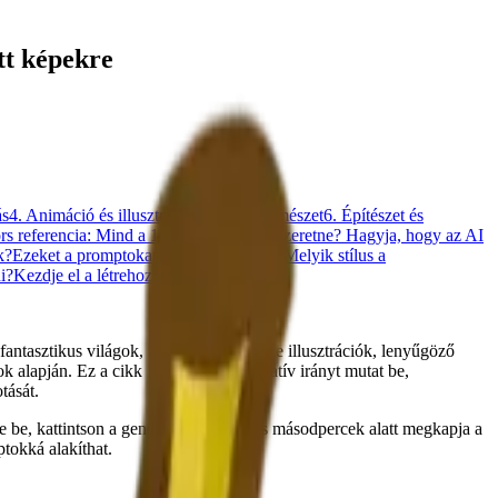
tt képekre
ás
4. Animáció és illusztráció
5. Táj és természet
6. Építészet és
s referencia: Mind a 10 prompt
Többet szeretne? Hagyja, hogy az AI
k?
Ezeket a promptokat lehet módosítani?
Melyik stílus a
i?
Kezdje el a létrehozást
antasztikus világok, termékfotók, anime illusztrációk, lenyűgöző
ok alapján. Ez a cikk 10 különböző kreatív irányt mutat be,
tását.
e be, kattintson a generálás gombra, és másodpercek alatt megkapja a
ptokká alakíthat.