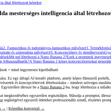
a által létrehozott képekre
a mesterséges intelligencia által létrehozo
zás
2. Fantasztikus és tudományos-fantasztikus művészet
3. Termékfotóz
sztrakt és szürrealista művészet
10. Koncepcióterv és járműtervezés
Gyor
rdések
Mit tud létrehozni a Nano Banana 2?
Ezek a promptok ingyenese
is felhasználhatók?
A Nano Banana 2 képes koncepciórajzokat generáln
tások + mind ingyenesen kipróbálható
. Ez egy átfogó AI kreatív platform, amely képes filmszerű portrék, f
művészetek és koncepciótervek létrehozására – mindezt szöveges utasítás
 Egyszerűen illessze be a
Nano Banana 2
-ba, hogy létrehozza a műalko
t megkezdéséhez egyszerűen regisztráljon. Másolja a promptot, illessz
or
segítségével egyszerű ötleteket professzionális szintű, részletes prom
ás →
|
Képstílus konverzió →