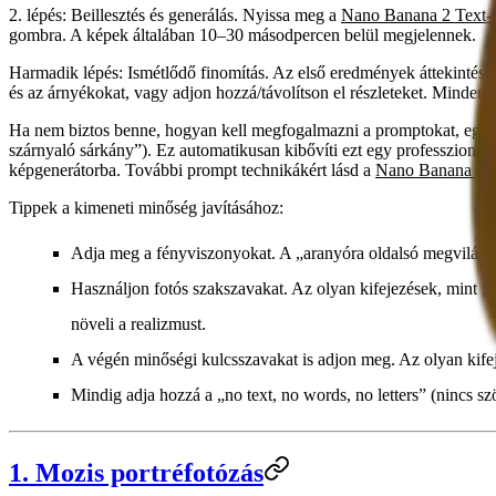
2. lépés: Beillesztés és generálás.
Nyissa meg a
Nano Banana 2 Text-t
gombra. A képek általában 10–30 másodpercen belül megjelennek.
Harmadik lépés: Ismétlődő finomítás. Az első eredmények áttekintése u
és az árnyékokat, vagy adjon hozzá/távolítson el részleteket. Minden g
Ha nem biztos benne, hogyan kell megfogalmazni a promptokat, egysze
szárnyaló sárkány”). Ez automatikusan kibővíti ezt egy professzionális
képgenerátorba. További prompt technikákért lásd a
Nano Banana 2 fe
Tippek a kimeneti minőség javításához:
Adja meg a fényviszonyokat.
A „aranyóra oldalsó megvilágít
Használjon fotós szakszavakat.
Az olyan kifejezések, mint „k
növeli a realizmust.
A végén minőségi kulcsszavakat is adjon meg.
Az olyan kife
Mindig adja hozzá a „no text, no words, no letters” (nincs szö
1. Mozis portréfotózás