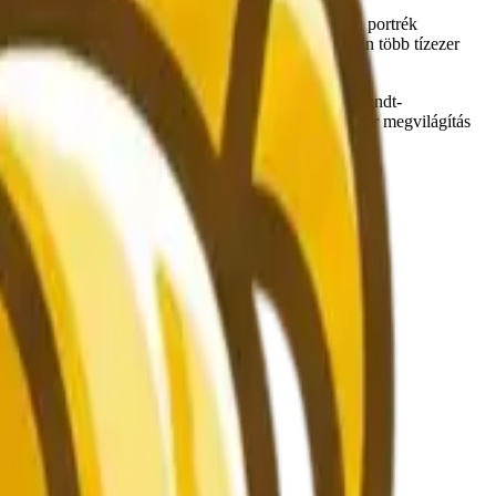
 történetet. A Nano Banana 2 kiválóan alkalmas olyan portrék
llett – olyan képek, amelyek elkészítéséhez általában több tízezer
ja”, hanem írja le a kívánt fényminőséget is. A Rembrandt-
 divatmagazinok kifinomult esztétikáját idézi. A kontúr megvilágítás