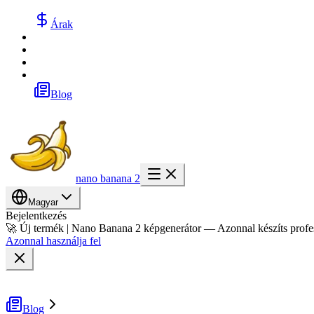
Árak
Blog
nano banana 2
Magyar
Bejelentkezés
🚀 Új termék | Nano Banana 2 képgenerátor — Azonnal készíts profe
Azonnal használja fel
Blog