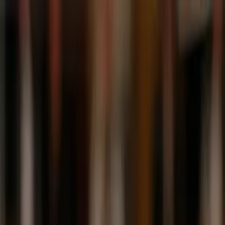
Árak
Blog
nano banana 2
Magyar
Bejelentkezés
🚀 Új termék | Nano Banana 2 képgenerátor — Azonnal készíts
professzionális minőségű AI-művészeti képeket!
Azonnal használja fel