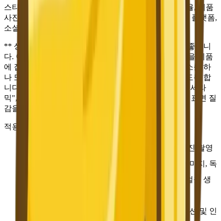
스타일 추천:
사실적인 사진 스타일 + 1:1 정사각형 비율, 제품
사진에 가장 적합합니다. 정사각형 형식은 전자상거래 플랫폼,
소셜 미디어 및 인쇄 카탈로그에 널리 사용됩니다.
** 상업 촬영 팁: 제품 사진에서는 배경이 간결할수록 좋습니
다. 어두운 색상, 중성색 또는 그라데이션 배경은 시선을 제품
에 집중시킵니다. 반사, 연기 한 줄기, 소품 등 환경 요소를 하
나 또는 둘 추가해 분위기를 연출하되 혼란을 주지 않도록 합
니다. 정확한 소재 설명("브러시드 스테인리스", "무광 세라
믹", "폴리싱 로즈골드")을 지정하면 AI가 설득력 있는 표면 질
감을 표현하는 데 도움이 됩니다.
적용 시나리오:
전자상거래 메인 이미지/첫 화면 이미지
— 사진 촬영
없이도 타오바오 메인 이미지, 징둥 첫 화면 이미지, 독
립형 웹사이트 랜딩 페이지용 고급 제품 비주얼을 생
성합니다.
광고 소재
— 디지털 광고, 소셜 미디어 프로모션 및 인