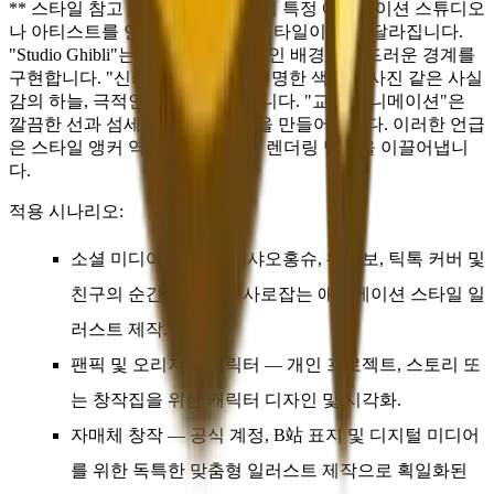
** 스타일 참고 기법:** 프롬프트에 특정 애니메이션 스튜디오
나 아티스트를 언급하면 시각적 스타일이 크게 달라집니다.
"Studio Ghibli"는 따뜻하고 회화적인 배경과 부드러운 경계를
구현합니다. "신카이 마코토"는 선명한 색감과 사진 같은 사실
감의 하늘, 극적인 조명을 유발합니다. "교토 애니메이션"은
깔끔한 선과 섬세한 캐릭터 표정을 만들어냅니다. 이러한 언급
은 스타일 앵커 역할을 하여 AI의 렌더링 방향을 이끌어냅니
다.
적용 시나리오:
소셜 미디어 이미지
— 샤오홍슈, 웨이보, 틱톡 커버 및
친구의 순간용 눈길을 사로잡는 애니메이션 스타일 일
러스트 제작.
팬픽 및 오리지널 캐릭터
— 개인 프로젝트, 스토리 또
는 창작집을 위한 캐릭터 디자인 및 시각화.
자매체 창작
— 공식 계정, B站 표지 및 디지털 미디어
를 위한 독특한 맞춤형 일러스트 제작으로 획일화된