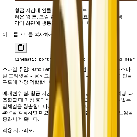
황금 시간대 인물 사진 + 렘브란트 조명——부드
러운 웜 톤, 크림 같은 배경 흐림 효과, 영화 같은 색
감이 화면에 생동감을 불어넣습니다.
이 프롬프트를 복사하세요:
Cinematic portrait of a young woman standing near 
스타일 추천:
Nano Banana 2의 사실적인 사진 또는 영화 스타
일 프리셋을 사용하고, 화면 비율은 3:4 세로로 설정하면 인물
구도에 가장 적합합니다.
매개변수 팁:
황금 시간대의 조명은 "측광"과 "역광 윤곽광"과
조합할 때 가장 효과적이며, 평면 조명으로는 구현할 수 없는
입체감을 창출합니다. "필름 입자감"이나 "Kodak Portra
400"을 적용하면 미묘한 아날로그 질감을 더해 디지털 느낌을
중화시켜 줍니다.
적용 시나리오: