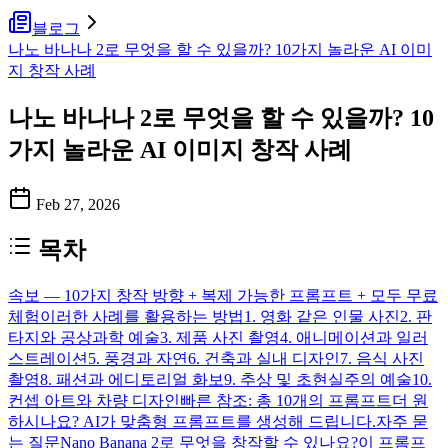
블로그
나노 바나나 2로 무엇을 할 수 있을까? 10가지 놀라운 AI 이미
지 창작 사례
나노 바나나 2로 무엇을 할 수 있을까? 10
가지 놀라운 AI 이미지 창작 사례
Feb 27, 2026
목차
속보 — 10가지 창작 방향 + 복제 가능한 프롬프트 + 모두 무료
체험
이러한 사례를 활용하는 방법
1. 영화 같은 인물 사진
2. 판
타지와 공상과학 예술
3. 제품 사진 촬영
4. 애니메이션과 일러
스트레이션
5. 풍경과 자연
6. 건축과 실내 디자인
7. 음식 사진
촬영
8. 패션과 에디토리얼 화보
9. 추상 및 초현실주의 예술
10.
컨셉 아트와 차량 디자인
빠른 참조: 총 10개의 프롬프트
더 원
하시나요? AI가 맞춤형 프롬프트를 생성해 드립니다.
자주 묻
는 질문
Nano Banana 2로 무엇을 창작할 수 있나요?
이 프롬프