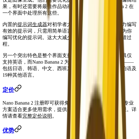
果，有时还需要将最佳作品动画化为视频。Nano Banana 2 在
一个界面中处理所有这些。
内置的
提示词生成器
对初学者尤其有价值。你不需要费力编写
有效的提示词，只需用简单语言描述你的想法，AI就会为你
编写优化的提示词。这大大减少了困扰新用户的反复试错过
程。
另一个突出特色是整个界面支持
26种语言
。大多数AI工具仅
支持英语，而Nano Banana 2 为全球用户提供本地化体验——
包括日语、韩语、中文、西班牙语、法语、德语、阿拉伯语及
19种其他语言。
定价
Nano Banana 2 注册即可获得免费额度——无需信用卡。专业
方案适合更多使用需求，提供额外功能和更高的生成上限。详
情请查看
完整定价说明
。
优势