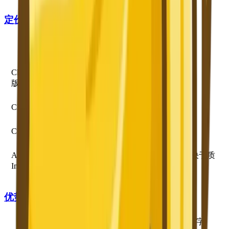
定价（截至2026年2月）
访问方式
价格
图像生成
ChatGPT 免费
约3张/天（有限）
$0
版
ChatGPT Plus
$20/月
充足的配额
ChatGPT Pro
$200/月
无限制
API（GPT
按用量
约$0.02-0.19/张，取决于质
Image）
付费
量/尺寸
优势
最佳文字渲染
——可读、位置准确的图像内文字