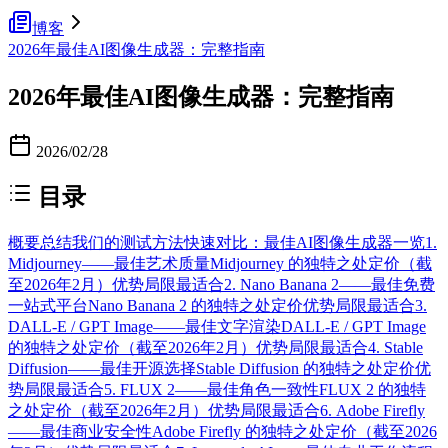
博客
2026年最佳AI图像生成器：完整指南
2026年最佳AI图像生成器：完整指南
2026/02/28
目录
概要总结
我们的测试方法
快速对比：最佳AI图像生成器一览
1.
Midjourney——最佳艺术质量
Midjourney 的独特之处
定价（截
至2026年2月）
优势
局限
最适合
2. Nano Banana 2——最佳免费
一站式平台
Nano Banana 2 的独特之处
定价
优势
局限
最适合
3.
DALL-E / GPT Image——最佳文字渲染
DALL-E / GPT Image
的独特之处
定价（截至2026年2月）
优势
局限
最适合
4. Stable
Diffusion——最佳开源选择
Stable Diffusion 的独特之处
定价
优
势
局限
最适合
5. FLUX 2——最佳角色一致性
FLUX 2 的独特
之处
定价（截至2026年2月）
优势
局限
最适合
6. Adobe Firefly
——最佳商业安全性
Adobe Firefly 的独特之处
定价（截至2026