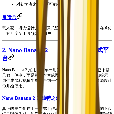
对初学者来说社区可能有些复杂
最适合
艺术家、概念设计师、创意总监，以及将视觉艺术性放在首位
且有月度AI工具预算的用户。
2. Nano Banana 2——最佳免费一站式平
台
Nano Banana 2
采用了与单一用途生成器不同的方式。它不是
只做一件事，而是将
文本生成图像
、
图像生成图像
、
AI提示
词生成器
和
视频生成
整合到一个平台中——并提供免费额度让
你开始使用。
Nano Banana 2 的独特之处
真正的差异化在于一站式工作流程。大多数创作者需要的不仅
仅是图像生成。他们需要优化提示词、转换现有图像、编辑结