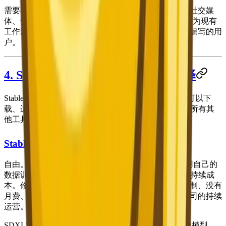
需要在图像中添加文字的用户（品牌图形、带标题的社交媒
体、贺卡），ChatGPT Plus/Pro订阅者想将图像生成作为现有
工作流程的一部分，以及偏好对话式迭代而非提示词编写的用
户。
4. Stable Diffusion——最佳开源选择
Stable Diffusion 不是一款产品——它是一个任何人都可以下
载、运行和修改的开源AI模型。这使它与本列表中的所有其
他工具有着根本的不同。
Stable Diffusion 的独特之处
自由。使用Stable Diffusion，你拥有完全的控制权。用自己的
数据训练自定义模型。在自己的GPU上本地运行，零持续成
本。修改代码以适应你的精确工作流程。没有使用限制、没有
月费、没有内容过滤（无论好坏），也不依赖任何公司的持续
运营。
SDXL和SD3.5模型系列产出优秀的结果，社区创建的模型、