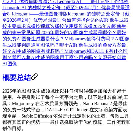
年2月）
优势
局限
最适合
7. Leonardo AI——最佳专业工作流程
Leonardo AI 的独特之处
定价（截至2026年2月）
优势
局限
最适
合
8. Ideogram——最佳图像排版
Ideogram 的独特之处
定价（截
至2026年2月）
优势
局限
最适合
如何选择合适的AI图像生成器
按主要需求选择
按预算选择
按使用场景选择
2026年AI图像生
成的未来
常见问题
2026年最好的AI图像生成器是哪个？
最好
的免费AI图像生成器是什么？
Midjourney值得付费吗？
AI图像
生成器能创建逼真图像吗？
哪个AI图像生成器的免费方案最
好？
AI生成的图像有版权吗？
Midjourney和DALL-E有什么区
别？
我可以将AI生成的图像用于商业用途吗？
立即开始创建
AI图像
概要总结
2026年的AI图像生成领域比以往任何时候都更加强大和易于
使用。在亲身测试了每个主流平台之后，以下是排名前8的工
具：
Midjourney
在艺术质量方面领先，
Nano Banana 2
是最佳
的免费一站式平台，
DALL-E / GPT Image
在文字渲染方面表
现卓越，
Stable Diffusion
依然是开源定制化的王者。每款工具
都有其真正的优势——最佳选择取决于你的预算、工作流程和
创作目标。