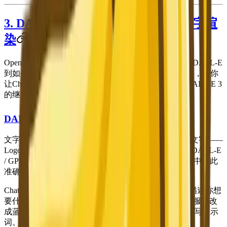
3. DALL-E / GPT Image——最佳文字渲
染
OpenAI的图像生成能力已经有了显著进化。从最初的DALL-E
到如今深度集成到ChatGPT中的GPT Image。在2026年，当你
让ChatGPT创建图像时，你使用的是GPT Image——DALL-E 3
的继承者。
DALL-E / GPT Image 的独特之处
文字渲染。就这么简单。如果你的图像需要包含可读文字——
Logo原型、带标题的社交媒体图、带信息的贺卡——DALL-E
/ GPT Image 是明确的领导者。没有其他工具能在图像中如此
准确自然地渲染文字。
ChatGPT集成还支持独特的对话式工作流程。你可以描述你想
要什么，看到结果，然后说"让天空更有戏剧性"或"把服装改
成蓝色"——通过自然语言对话来迭代，而不是从头重写提示
词。