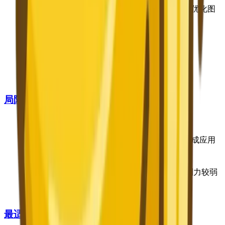
通过ChatGPT进行对话式迭代——用自然语言优化图
像
由GPT-4o语言理解驱动的强大提示理解能力
通过ChatGPT免费使用（有限制）
包含商业使用权
局限
免费版非常有限（约3张/天）
绑定ChatGPT生态系统——没有独立的图像生成应用
图像在皮肤纹理上可能有可辨识的"AI塑料感"
与Midjourney或Stable Diffusion相比，艺术控制力较弱
风格多样性不如专用图像生成平台
最适合