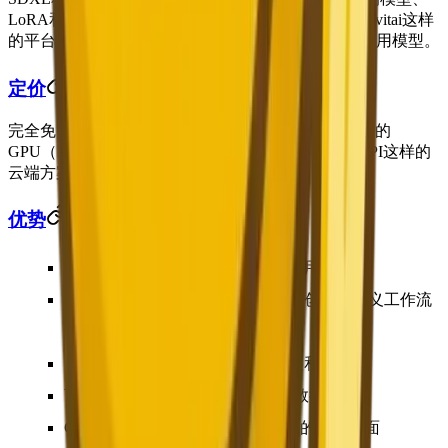
LoRA和ControlNet扩展生态系统是无与伦比的。像Civitai这样
的平台托管着数千个针对各种可想象风格和主题的专用模型。
定价
完全免费下载和本地运行。你需要一块至少8GB显存的
GPU（NVIDIA RTX 3060或更好）。像Stability AI API这样的
云端方案按图收费（起价约$0.01-0.03/张）。
优势
完全免费
且开源——无月费，无使用限制
终极定制化——训练自己的模型，创建自定义工作流
程
庞大的社区生态系统：模型、扩展和工具
可100%离线本地运行——完全的数据隐私
ComfyUI和Automatic1111提供强大的图形界面