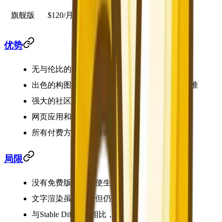
旗舰版
$120/月
60小时快速，隐身模式
优势
无与伦比的艺术质量和生成图像的情感深度
出色的构图和光影——图像具有专业导演的水准
强大的社区，数百万共享创作可供灵感参考
网页应用和Discord双重访问
所有付费方案均包含商业使用权
局限
没有免费版
——即使生成一张图也需要付费
文字渲染虽有改善但仍落后于DALL-E
与Stable Diffusion相比，精确细节控制较少