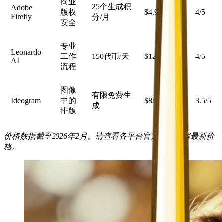
商业
25个生成积
Adobe
版权
$4.99/月
4/5
Firefly
分/月
安全
专业
Leonardo
工作
150代币/天
$12/月
4/5
AI
流程
图像
有限免费生
Ideogram
中的
$8/月
3.5/5
成
排版
价格数据截至2026年2月。请查看各平台官方网站了解最新价
格。