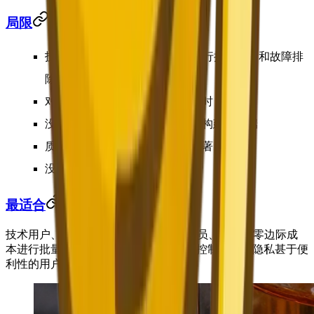
局限
技术门槛高
——需要GPU、命令行操作能力和故障排
除技能
对初学者来说设置可能需要数小时
没有官方用户界面——依赖社区构建的前端
质量因模型和设置不同而差异显著
没有内置文字渲染功能
最适合
技术用户、开发者、AI爱好者、研究人员、需要以零边际成
本进行批量生成的团队，以及重视完全控制和数据隐私甚于便
利性的用户。