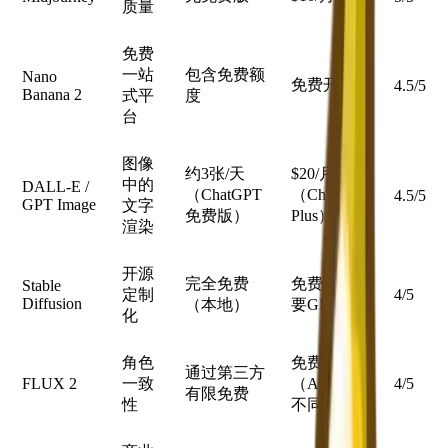
质量
免费
一站
包含免费额
Nano
免费开始
4.5/5
Banana 2
式平
度
台
图像
约3张/天
$20/月
中的
DALL-E /
（ChatGPT
（ChatGPT
4.5/5
GPT Image
文字
免费版）
Plus）
渲染
开源
完全免费
免费（需
Stable
定制
4/5
Diffusion
（本地）
要GPU）
化
角色
免费开始
通过第三方
FLUX 2
一致
（API价格
4/5
有限免费
性
不同）