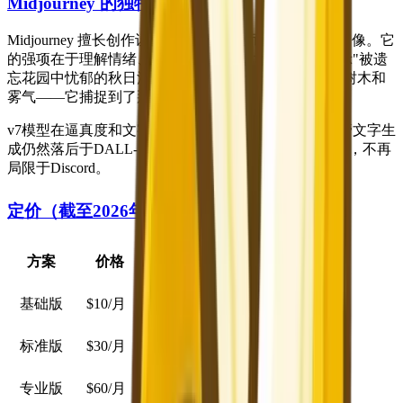
Midjourney 的独特之处
Midjourney 擅长创作让人感觉是艺术品而非AI输出的图像。它
的强项在于理解情绪、氛围和审美细微之处。当你提示"被遗
忘花园中忧郁的秋日清晨"时，Midjourney 不仅仅生成树木和
雾气——它捕捉到了那种感觉。
v7模型在逼真度和文字渲染方面带来了显著改进，尽管文字生
成仍然落后于DALL-E。新的网页应用使平台更加易用，不再
局限于Discord。
定价（截至2026年2月）
方案
价格
功能
基础版
$10/月
约200张图/月，商业许可
标准版
$30/月
无限放松模式，15小时快速
专业版
$60/月
30小时快速，隐身模式